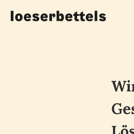
Wir
Ges
Lö