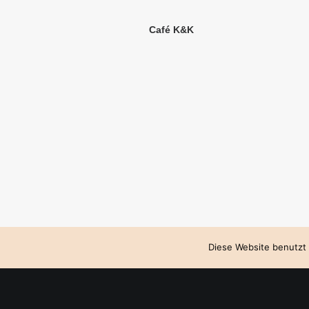
Café K&K
Diese Website benutzt 
Möbelkonstruktion