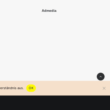
Admedia
erständnis aus.
OK
Stag Kunsthochschule Halle