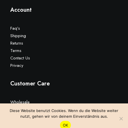
Account
Faq’s
Shipping
Returns
Terms
Contact Us
Privacy
Customer Care
Wholesale
Stockists
Diese Website benutzt Cookies. Wenn du die Website weiter
nutzt, gehen wir von deinem Einverständnis aus.
OK